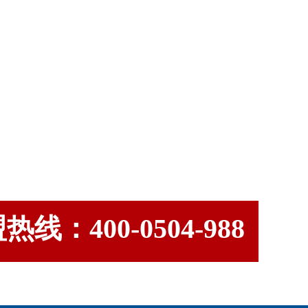
热线：400-0504-988