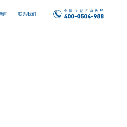
全国加盟咨询热线
新闻
联系我们
400-0504-988