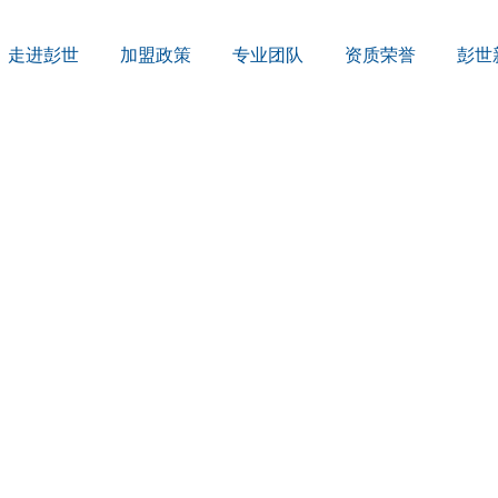
走进彭世
加盟政策
专业团队
资质荣誉
彭世