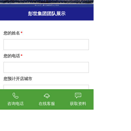
彭世集团团队展示
您的姓名
*
您的电话
*
您预计开店城市
咨询电话
在线客服
获取资料
立即咨询获取开店指导