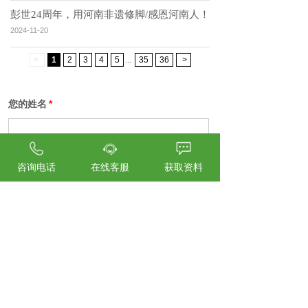
彭世24周年，用河南非遗修脚/感恩河南人！
2024-11-20
<
1
2
3
4
5
...
35
36
>
您的姓名
*
您的电话
*
咨询电话
在线客服
获取资料
您预计开店城市
立即咨询获取开店指导